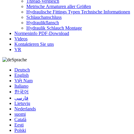
Thread-Vergleich
Metrische Armaturen aller Größen
Hydraulische Fittings Typen Technische Informationen
Schlauchanschluss
Hydraulikflansch
Hydraulik Schlauch Montage
Normeninfo PDF-Download
Videos
Kontaktieren Sie uns
VR
Sprache
Deutsch
English
Việt Nam
Italiano
한국어
فارسی
Lietuvių
Nederlands
suomi
Català
Eesti
Polski