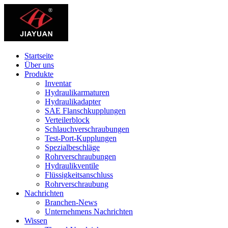
Startseite
Über uns
Produkte
Inventar
Hydraulikarmaturen
Hydraulikadapter
SAE Flanschkupplungen
Verteilerblock
Schlauchverschraubungen
Test-Port-Kupplungen
Spezialbeschläge
Rohrverschraubungen
Hydraulikventile
Flüssigkeitsanschluss
Rohrverschraubung
Nachrichten
Branchen-News
Unternehmens Nachrichten
Wissen